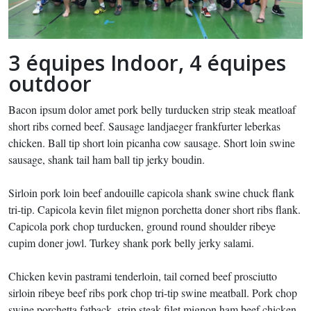
3 équipes Indoor, 4 équipes
outdoor
Bacon ipsum dolor amet pork belly turducken strip steak meatloaf
short ribs corned beef. Sausage landjaeger frankfurter leberkas
chicken. Ball tip short loin picanha cow sausage. Short loin swine
sausage, shank tail ham ball tip jerky boudin.
Sirloin pork loin beef andouille capicola shank swine chuck flank
tri-tip. Capicola kevin filet mignon porchetta doner short ribs flank.
Capicola pork chop turducken, ground round shoulder ribeye
cupim doner jowl. Turkey shank pork belly jerky salami.
Chicken kevin pastrami tenderloin, tail corned beef prosciutto
sirloin ribeye beef ribs pork chop tri-tip swine meatball. Pork chop
swine porchetta fatback, strip steak filet mignon ham beef chicken