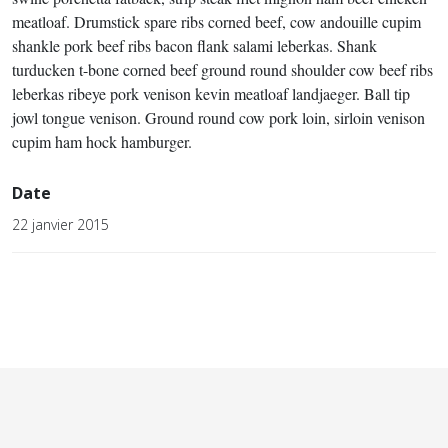
meatloaf. Drumstick spare ribs corned beef, cow andouille cupim
shankle pork beef ribs bacon flank salami leberkas. Shank
turducken t-bone corned beef ground round shoulder cow beef ribs
leberkas ribeye pork venison kevin meatloaf landjaeger. Ball tip
jowl tongue venison. Ground round cow pork loin, sirloin venison
cupim ham hock hamburger.
Date
22 janvier 2015