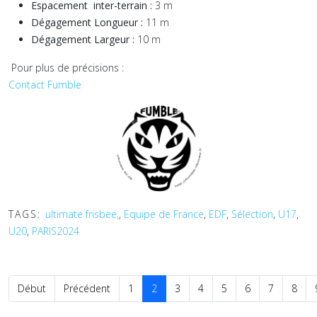
Espacement inter-terrain :
3 m
Dégagement Longueur :
11 m
Dégagement Largeur :
10 m
Pour plus de précisions :
Contact Fumble
TAGS:
ultimate frisbee,
,
Equipe de France
,
EDF
,
Sélection
,
U17
,
U20
,
PARIS2024
Début
Précédent
1
2
3
4
5
6
7
8