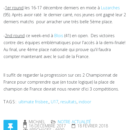
-
1er round
les 16-17 décembre derniers en mixte à
Luzarches
(95). Après avoir raté le dernier carré, nos jeunes ont gagné leur 2
derniers matchs pour arracher une très belle 5ème place.
-
2nd round
ce week-end à
Blois
(41) en open. Des victoires
contre des équipes emblématiques pour l'accès à la demi-finale!
Au final, une 4ème place nationale qui prouve qu'il faudra
compter maintenant avec le sud de la France.
Il suffit de regarder la progression sur ces 2 Championnat de
France pour comprendre que (en toute logique) la place de
champion de France devrait nous revenir d'ici 3 compétitions.
TAGS:
ultimate frisbee,
,
U17
,
resultats
,
indoor
MICHAEL
NOTRE ACTUALITÉ
16 DÉCEMBRE 2017
18 FÉVRIER 2018
AFFICHAGES : 4690