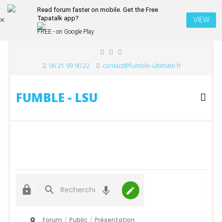
Read forum faster on mobile. Get the Free
Tapatalk app?
VIEW
FREE - on Google Play
06 21 99 90 22
contact@fumble-ultimate.fr
FUMBLE - LSU
Forum
Public
Présentation
/
/