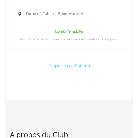
Forum
Public
Présentation
/
/
Joomla Templates
Best Joomla Templates
Premium Joomla Templates
Free Joomla Templates
Propulsé par
Kunena
A propos du Club